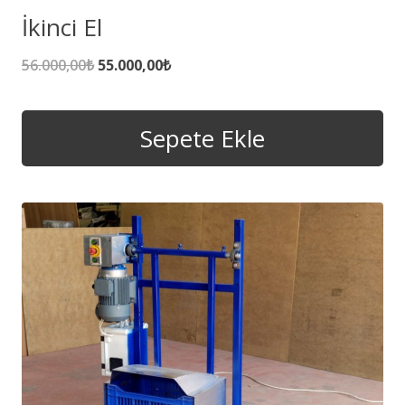
İkinci El
Orijinal
Şu
56.000,00
₺
55.000,00
₺
fiyat:
andaki
56.000,00₺.
fiyat:
Sepete Ekle
55.000,00₺.