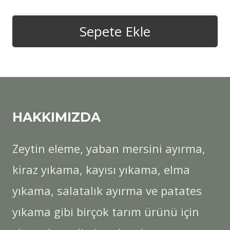
fiyat:
andaki
seçilebilir
51.000,00₺.
fiyat:
Sepete Ekle
50.000,00₺.
HAKKIMIZDA
Zeytin eleme, yaban mersini ayırma,
kiraz yıkama, kayısı yıkama, elma
yıkama, salatalık ayırma ve patates
yıkama gibi birçok tarım ürünü için