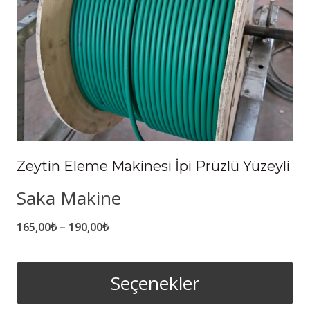
Zeytin Eleme Makinesi İpi Prüzlü Yüzeyli
Saka Makine
Fiyat
165,00
₺
–
190,00
₺
aralığı:
165,00₺
Seçenekler
-