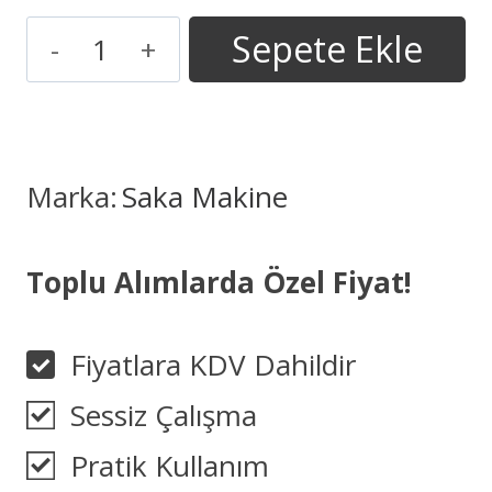
Sepete Ekle
Zeytin
Eleme
Makinesi
Marka:
Saka Makine
İpi
Yapıştırma
Toplu Alımlarda Özel Fiyat!
Aparatı
Fiyatlara KDV Dahildir
adet
Sessiz Çalışma
Pratik Kullanım