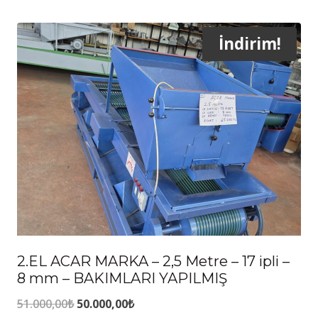
190,00₺
Bu
İndirim!
ürünün
birden
fazla
varyasyonu
var.
Seçenekler
2.EL ACAR MARKA – 2,5 Metre – 17 ipli –
ürün
8 mm – BAKIMLARI YAPILMIŞ
sayfasından
Orijinal
Şu
51.000,00
₺
50.000,00
₺